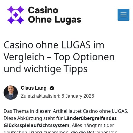
Casino ohne LUGAS im
Vergleich – Top Optionen
und wichtige Tipps
Claus Lang
Zuletzt aktualisiert:
6 January 2026
Das Thema in diesem Artikel lautet Casino ohne LUGAS.
Diese Abkürzung steht für
Länderübergreifendes
Glücksspielaufsichtssystem
. Alles hängt mit der
deutschen Lizenz zusammen, die die Betreiber von