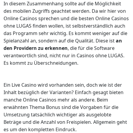
In diesem Zusammenhang sollte auf die Möglichkeit
des mobilen Zugriffs geachtet werden. Da wir hier von
Online Casinos sprechen und die besten Online Casinos
ohne LUGAS finden wollen, ist selbstverständlich auch
das Programm sehr wichtig. Es kommt weniger auf die
Spielanzahl an, sondern auf die Qualität. Diese ist
an
den Providern zu erkennen
, die für die Software
verantwortlich sind, nicht nur in Casinos ohne LUGAS.
Es kommt zu Überschneidungen.
Ein Live Casino wird vorhanden sein, doch wie ist der
Inhalt bezüglich der Varianten? Einfach gesagt bieten
manche Online Casinos mehr als andere. Beim
erwähnten Thema Bonus sind die Vorgaben für die
Umsetzung tatsächlich wichtiger als ausgelobte
Beträge und die Anzahl von Freispielen. Allgemein geht
es um den kompletten Eindruck.