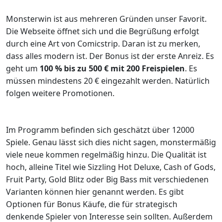
Monsterwin ist aus mehreren Gründen unser Favorit.
Die Webseite öffnet sich und die Begrüßung erfolgt
durch eine Art von Comicstrip. Daran ist zu merken,
dass alles modern ist. Der Bonus ist der erste Anreiz. Es
geht um
100 % bis zu 500 € mit 200 Freispielen
. Es
müssen mindestens 20 € eingezahlt werden. Natürlich
folgen weitere Promotionen.
Im Programm befinden sich geschätzt über 12000
Spiele. Genau lässt sich dies nicht sagen, monstermäßig
viele neue kommen regelmäßig hinzu. Die Qualität ist
hoch, alleine Titel wie Sizzling Hot Deluxe, Cash of Gods,
Fruit Party, Gold Blitz oder Big Bass mit verschiedenen
Varianten können hier genannt werden. Es gibt
Optionen für Bonus Käufe, die für strategisch
denkende Spieler von Interesse sein sollten. Außerdem