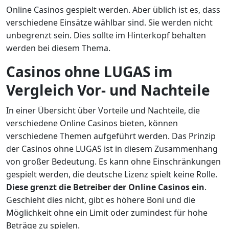
Online Casinos gespielt werden. Aber üblich ist es, dass
verschiedene Einsätze wählbar sind. Sie werden nicht
unbegrenzt sein. Dies sollte im Hinterkopf behalten
werden bei diesem Thema.
Casinos ohne LUGAS im
Vergleich Vor- und Nachteile
In einer Übersicht über Vorteile und Nachteile, die
verschiedene Online Casinos bieten, können
verschiedene Themen aufgeführt werden. Das Prinzip
der Casinos ohne LUGAS ist in diesem Zusammenhang
von großer Bedeutung. Es kann ohne Einschränkungen
gespielt werden, die deutsche Lizenz spielt keine Rolle.
Diese grenzt die Betreiber der Online Casinos ein
.
Geschieht dies nicht, gibt es höhere Boni und die
Möglichkeit ohne ein Limit oder zumindest für hohe
Beträge zu spielen.