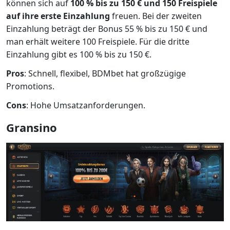
können sich auf
100 % bis zu 150 € und 150 Freispiele
auf ihre erste Einzahlung
freuen. Bei der zweiten
Einzahlung beträgt der Bonus 55 % bis zu 150 € und
man erhält weitere 100 Freispiele. Für die dritte
Einzahlung gibt es 100 % bis zu 150 €.
Pros
: Schnell, flexibel, BDMbet hat großzügige
Promotions.
Cons
: Hohe Umsatzanforderungen.
Gransino