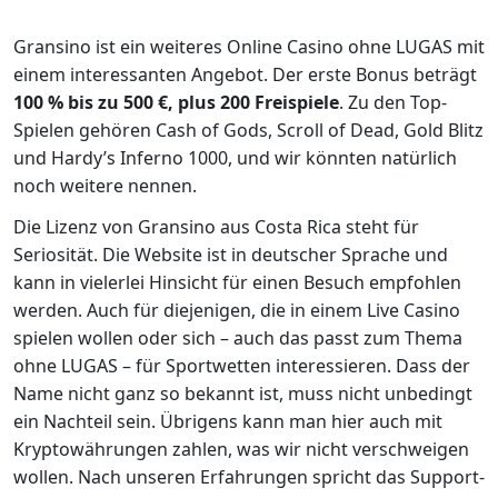
Gransino ist ein weiteres Online Casino ohne LUGAS mit
einem interessanten Angebot. Der erste Bonus beträgt
100 % bis zu 500 €, plus 200 Freispiele
. Zu den Top-
Spielen gehören Cash of Gods, Scroll of Dead, Gold Blitz
und Hardy’s Inferno 1000, und wir könnten natürlich
noch weitere nennen.
Die Lizenz von Gransino aus Costa Rica steht für
Seriosität. Die Website ist in deutscher Sprache und
kann in vielerlei Hinsicht für einen Besuch empfohlen
werden. Auch für diejenigen, die in einem Live Casino
spielen wollen oder sich – auch das passt zum Thema
ohne LUGAS – für Sportwetten interessieren. Dass der
Name nicht ganz so bekannt ist, muss nicht unbedingt
ein Nachteil sein. Übrigens kann man hier auch mit
Kryptowährungen zahlen, was wir nicht verschweigen
wollen. Nach unseren Erfahrungen spricht das Support-