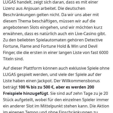
LUGAS handelt, zeigt sich daran, dass es mit einer
Lizenz aus Anjouan arbeitet. Die deutschen
Beschränkungen gelten nicht. Da wir uns aber mit
diesem Thema beschäftigen, müssen wir auf die
angebotenen Slots eingehen, und wir möchten kurz
erwähnen, dass es natürlich auch ein Live-Casino gibt.
Zu den beliebten Spielautomaten gehören Detective
Fortune, Flame and Fortune Hold & Win und Devil
Finger, die die ersten in einer langen Liste von fast 6000
Titeln sind.
Auf dieser Plattform können auch exklusive Spiele ohne
LUGAS gespielt werden, und viele der Spiele auf der
Liste haben einen Jackpot. Der Willkommensbonus
beträgt
100 % bis zu 500 €, aber es werden 200
Freispiele hinzugefügt
. Sie sind auf zehn Tage zu je 20
Stück aufgeteilt, wobei für den einzelnen Spieler immer
ein anderer Slot im Mittelpunkt stehen kann. Die Aktion
im eigenen Tempo und ohne Einschränkungen zu