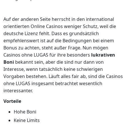
Auf der anderen Seite herrscht in den international
orientierten Online Casinos weniger Schutz, weil die
deutsche Lizenz fehlt. Dass es grundsätzlich
empfehlenswert ist auf die Bedingungen bei einem
Bonus zu achten, steht außer Frage. Nun mögen
Casinos ohne LUGAS für ihre besonders
lukrativen
Boni
bekannt sein, aber die sind nur dann von
Interesse, wenn tatsächlich keine schwierigen
Vorgaben bestehen. Läuft alles fair ab, sind die Casinos
ohne LUGAS insgesamt betrachtet wesentlich
interessanter.
Vorteile
Hohe Boni
Keine Limits