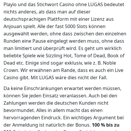
Playio und das Stichwort Casino ohne LUGAS bedeutet
nichts anderes, als dass man auf dieser
deutschsprachigen Plattform mit einer Lizenz aus
Anjouan spielt. Alle der fast 5000 Slots können
ausgewählt werden, ohne dass zwischen den einzelnen
Runden eine Pause eingelegt werden muss, ohne dass
man limitiert und überprüft wird. Es geht um wirklich
beliebte Spiele wie Sizzling Hot, Tome of Dead, Book of
Dead etc. Einige sind sogar exklusiv, wie z. B. Noble
Crown. Wir erwähnen am Rande, dass es auch ein Live
Casino gibt. Mit LUGAS wäre dies nicht der Fall.
Da keine Einschränkungen erwartet werden müssen,
können Sie jeden Einsatz veranlassen. Auch bei den
Zahlungen werden die deutschen Kunden nicht
bevormundet. Alles in allem macht das einen
hervorragenden Eindruck. Ein wichtiges Argument bei
der Anmeldung ist natürlich der Bonus.
100 % bis zu